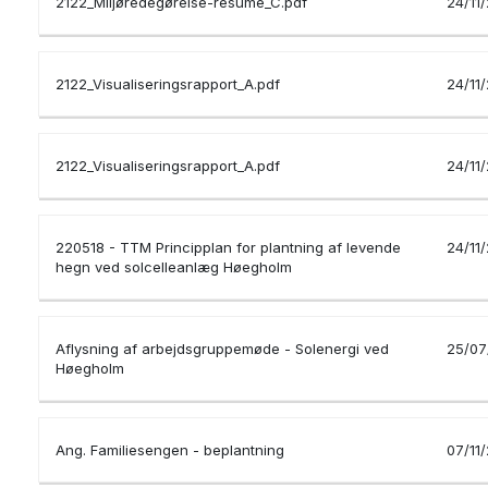
2122_Miljøredegørelse-resume_C.pdf
24/11
2122_Visualiseringsrapport_A.pdf
24/11
2122_Visualiseringsrapport_A.pdf
24/11
220518 - TTM Principplan for plantning af levende
24/11
hegn ved solcelleanlæg Høegholm
Aflysning af arbejdsgruppemøde - Solenergi ved
25/07
Høegholm
Ang. Familiesengen - beplantning
07/11