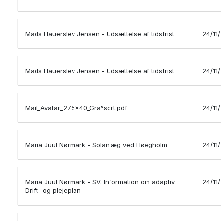
Mads Hauerslev Jensen - Udsættelse af tidsfrist
24/11
Mads Hauerslev Jensen - Udsættelse af tidsfrist
24/11
Mail_Avatar_275x40_Gra°sort.pdf
24/11
Maria Juul Nørmark - Solanlæg ved Høegholm
24/11
Maria Juul Nørmark - SV: Information om adaptiv
24/11
Drift- og plejeplan