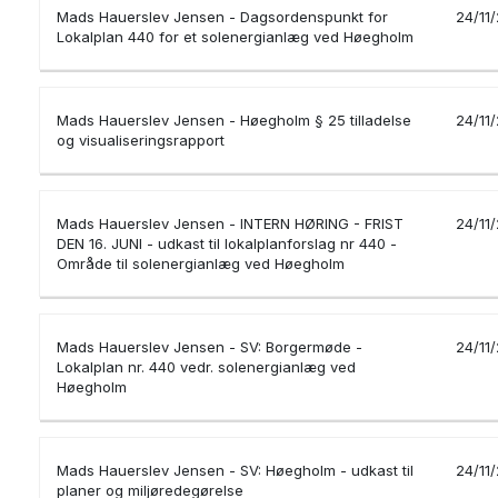
Mads Hauerslev Jensen - Dagsordenspunkt for
24/11
Lokalplan 440 for et solenergianlæg ved Høegholm
Mads Hauerslev Jensen - Høegholm § 25 tilladelse
24/11
og visualiseringsrapport
Mads Hauerslev Jensen - INTERN HØRING - FRIST
24/11
DEN 16. JUNI - udkast til lokalplanforslag nr 440 -
Område til solenergianlæg ved Høegholm
Mads Hauerslev Jensen - SV: Borgermøde -
24/11
Lokalplan nr. 440 vedr. solenergianlæg ved
Høegholm
Mads Hauerslev Jensen - SV: Høegholm - udkast til
24/11
planer og miljøredegørelse