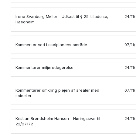
Irene Svanborg Møller - Udkast til § 25-tilladelse,
24/11
Høegholm
Kommentar ved Lokalplanens område
07/11
Kommentarer miljøredegørelse
24/11
Kommentarer omkring plejen af arealer med
07/11
solceller
Kristian Brøndsholm Hansen - Høringssvar til
24/11
22/27172