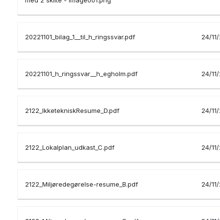
med 2 skilte - image001.png
20221101_bilag_1__til_h_ringssvar.pdf
24/11
20221101_h_ringssvar__h_egholm.pdf
24/11
2122_IkketekniskResume_D.pdf
24/11
2122_Lokalplan_udkast_C.pdf
24/11
2122_Miljøredegørelse-resume_B.pdf
24/11