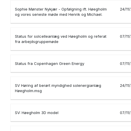
Sophie Mønster Nykjær - Opfølgning ift. Høegholm
24/11
og vores seneste møde med Henrik og Michael.
Status for solcelleanlæg ved Høegholm og referat
07/11
fra arbejdsgruppemøde
Status fra Copenhagen Green Energy
07/11
SV Høring af berørt myndighed solenergianlæg
24/11
Høegholm.msg
SV: Høegholm 3D model
07/11