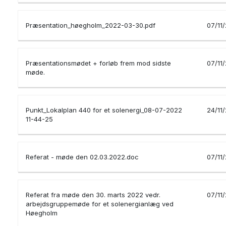
Præsentation_høegholm_2022-03-30.pdf
07/11
Præsentationsmødet + forløb frem mod sidste
07/11
møde.
Punkt_Lokalplan 440 for et solenergi_08-07-2022
24/11
11-44-25
Referat - møde den 02.03.2022.doc
07/11
Referat fra møde den 30. marts 2022 vedr.
07/11
arbejdsgruppemøde for et solenergianlæg ved
Høegholm