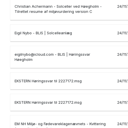
Christian Achermann - Solceller ved Høegholm -
24/11
Tilrettet resume af miljøvurdering version C
Eigil Nybo - BLIS | Solcelleanlæg
24/11
eigilnybo@icloud.com - BLIS | Høringssvar
24/11
Høegholm
EKSTERN Høringssvar til 2227172.msg
24/11
EKSTERN Høringssvar til 2227172.msg
24/11
EM NH Miljø- og Fødevareklagenævnets - Kvittering
24/11