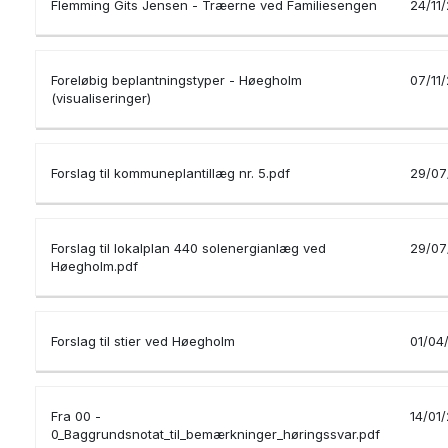
Flemming Gits Jensen - Træerne ved Familiesengen
24/11
Foreløbig beplantningstyper - Høegholm
07/11
(visualiseringer)
Forslag til kommuneplantillæg nr. 5.pdf
29/07
Forslag til lokalplan 440 solenergianlæg ved
29/07
Høegholm.pdf
Forslag til stier ved Høegholm
01/04
Fra 00 -
14/01
0_Baggrundsnotat_til_bemærkninger_høringssvar.pdf