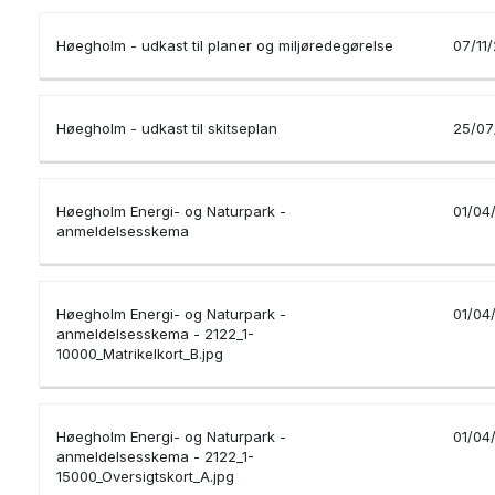
Høegholm - udkast til planer og miljøredegørelse
07/11
Høegholm - udkast til skitseplan
25/07
Høegholm Energi- og Naturpark -
01/04
anmeldelsesskema
Høegholm Energi- og Naturpark -
01/04
anmeldelsesskema - 2122_1-
10000_Matrikelkort_B.jpg
Høegholm Energi- og Naturpark -
01/04
anmeldelsesskema - 2122_1-
15000_Oversigtskort_A.jpg