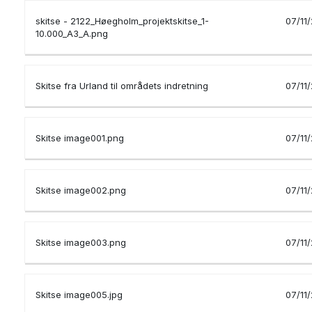
skitse - 2122_Høegholm_projektskitse_1-
07/11
10.000_A3_A.png
Skitse fra Urland til områdets indretning
07/11
Skitse image001.png
07/11
Skitse image002.png
07/11
Skitse image003.png
07/11
Skitse image005.jpg
07/11