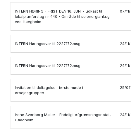
INTERN HØRING - FRIST DEN 16. JUNI - udkast til
07/11
lokalplanforslag nr 440 - Område til solenergianlæg
ved Høegholm
INTERN Høringssvar til 2227172.msg
24/11
INTERN Høringssvar til 2227172.msg
24/11
Invitation til deltagelse i første møde i
25/07
arbejdsgruppen
Irene Svanborg Møller - Endeligt afgrænsningsnotat,
24/11
Høegholm