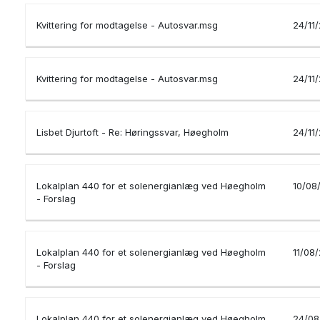
Kvittering for modtagelse - Autosvar.msg
24/11
Kvittering for modtagelse - Autosvar.msg
24/11
Lisbet Djurtoft - Re: Høringssvar, Høegholm
24/11
Lokalplan 440 for et solenergianlæg ved Høegholm
10/08
- Forslag
Lokalplan 440 for et solenergianlæg ved Høegholm
11/08
- Forslag
Lokalplan 440 for et solenergianlæg ved Høegholm
24/08