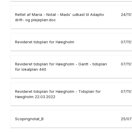
Rettet af Maria - Notat - Mads' udkast til Adaptiv
24/11
drift- og plejeplan.doc
Revideret tidsplan for Høegholm
07/11
Revideret tidsplan for Høegholm - Gantt - tidsplan
07/11
for lokalplan 440
Revideret tidsplan for Høegholm - Tidsplan for
07/11
Høegholm 22.03.2022
Scopingnotat_B
25/07