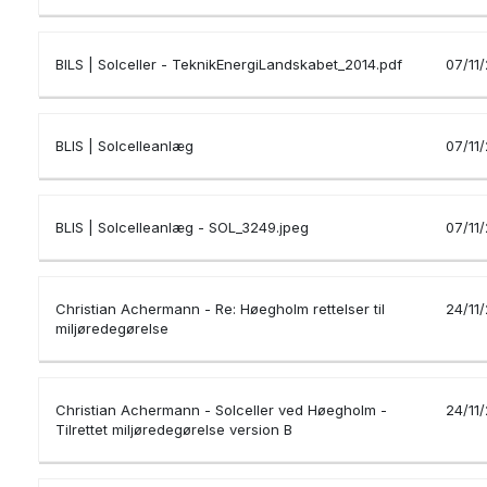
BILS | Solceller - TeknikEnergiLandskabet_2014.pdf
07/11
BLIS | Solcelleanlæg
07/11
BLIS | Solcelleanlæg - SOL_3249.jpeg
07/11
Christian Achermann - Re: Høegholm rettelser til
24/11
miljøredegørelse
Christian Achermann - Solceller ved Høegholm -
24/11
Tilrettet miljøredegørelse version B