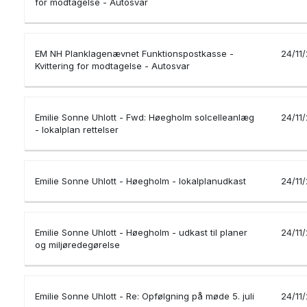
for modtagelse - Autosvar
EM NH Planklagenævnet Funktionspostkasse -
24/11
Kvittering for modtagelse - Autosvar
Emilie Sonne Uhlott - Fwd: Høegholm solcelleanlæg
24/11
- lokalplan rettelser
Emilie Sonne Uhlott - Høegholm - lokalplanudkast
24/11
Emilie Sonne Uhlott - Høegholm - udkast til planer
24/11
og miljøredegørelse
Emilie Sonne Uhlott - Re: Opfølgning på møde 5. juli
24/11