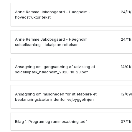
Anne Remme Jakobsgaard - Høegholm -
24/11
hovedstruktur tekst
Anne Remme Jakobsgaard - Høegholm
24/11
solcelleanlæg - lokalplan rettelser
Ansøgning om igangsætning af udvikling af
14/01
solcellepark_høegholm_2020-10-23.pdf
Ansøgning om muligheden for at etablere et
12/09
beplantningsbælte indenfor vejbyggelinjen
Bilag 1. Program og rammesætning .pdf
07/11