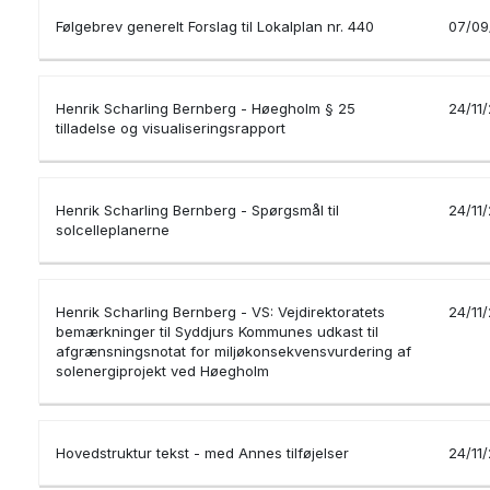
Følgebrev generelt Forslag til Lokalplan nr. 440
07/09
Henrik Scharling Bernberg - Høegholm § 25
24/11
tilladelse og visualiseringsrapport
Henrik Scharling Bernberg - Spørgsmål til
24/11
solcelleplanerne
Henrik Scharling Bernberg - VS: Vejdirektoratets
24/11
bemærkninger til Syddjurs Kommunes udkast til
afgrænsningsnotat for miljøkonsekvensvurdering af
solenergiprojekt ved Høegholm
Hovedstruktur tekst - med Annes tilføjelser
24/11