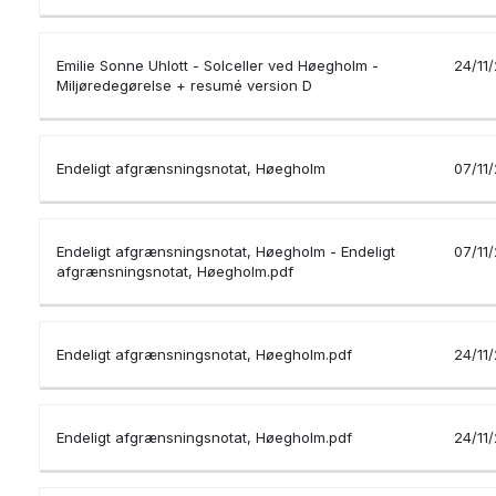
Emilie Sonne Uhlott - Solceller ved Høegholm -
24/11
Miljøredegørelse + resumé version D
Endeligt afgrænsningsnotat, Høegholm
07/11
Endeligt afgrænsningsnotat, Høegholm - Endeligt
07/11
afgrænsningsnotat, Høegholm.pdf
Endeligt afgrænsningsnotat, Høegholm.pdf
24/11
Endeligt afgrænsningsnotat, Høegholm.pdf
24/11