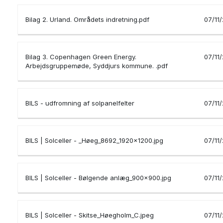
Bilag 2. Urland. Områdets indretning.pdf
07/11
Bilag 3. Copenhagen Green Energy.
07/11
Arbejdsgruppemøde, Syddjurs kommune. .pdf
BILS - udfromning af solpanelfelter
07/11
BILS | Solceller - _Høeg_8692_1920x1200.jpg
07/11
BILS | Solceller - Bølgende anlæg_900x900.jpg
07/11
BILS | Solceller - Skitse_Høegholm_C.jpeg
07/11