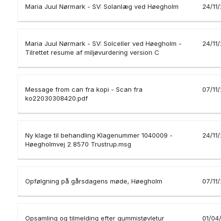
Maria Juul Nørmark - SV: Solanlæg ved Høegholm
24/11
Maria Juul Nørmark - SV: Solceller ved Høegholm -
24/11
Tilrettet resume af miljøvurdering version C
Message from can fra kopi - Scan fra
07/11
ko22030308420.pdf
Ny klage til behandling Klagenummer 1040009 -
24/11
Høegholmvej 2 8570 Trustrup.msg
Opfølgning på gårsdagens møde, Høegholm
07/11
Opsamling og tilmelding efter gummistøvletur
01/04