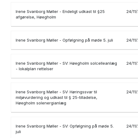
Irene Svanborg Møller - Endeligt udkast til §25
24/11
afgørelse, Høegholm
Irene Svanborg Møller - Opfølgning på møde 5. juli
24/11
Irene Svanborg Møller - SV: Høegholm solcelleanlæg
24/11
- lokalplan rettelser
Irene Svanborg Møller - SV: Høringssvar til
24/11
miljøvurdering og udkast til § 25-tilladelse,
Høegholm solenergianlæg
Irene Svanborg Møller - SV: Opfølgning på møde 5.
24/11
juli