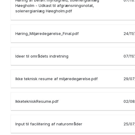
Høring af berørt myndighed, solenergianlæg
07/11
Høegholm - Udkast til afgrænsningsnotat,
solenergianlæg Høegholm.pdf
Høring_Miljøredegørelse_Final.pdf
24/11
Ideer til områdets indretning
07/11
Ikke teknisk resume af miljøredegørelse.pdf
29/07
IkketekniskResume.pdf
02/08
Input til facilitering af naturområder
25/07