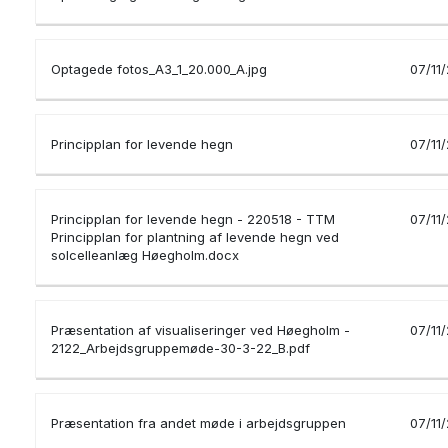
Optagede fotos_A3_1_20.000_A.jpg
07/11
Principplan for levende hegn
07/11
Principplan for levende hegn - 220518 - TTM
07/11
Principplan for plantning af levende hegn ved
solcelleanlæg Høegholm.docx
Præsentation af visualiseringer ved Høegholm -
07/11
2122_Arbejdsgruppemøde-30-3-22_B.pdf
Præsentation fra andet møde i arbejdsgruppen
07/11