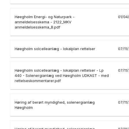
Høegholm Energi- og Naturpark -
01/04
anmeldelsesskema - 2122_MKV
anmeldelsesskema_B.pdf
Høegholm solcelleanlæg - lokalplan rettelser
07/11
Høegholm solcelleanlæg - lokalplan rettelser - Lp
07/11
440 - Solenergianlæg ved Høegholm UDKAST - med
rettelseskommentarer.pdf
Høring af berørt myndighed, solenergianlæg
07/11
Høegholm