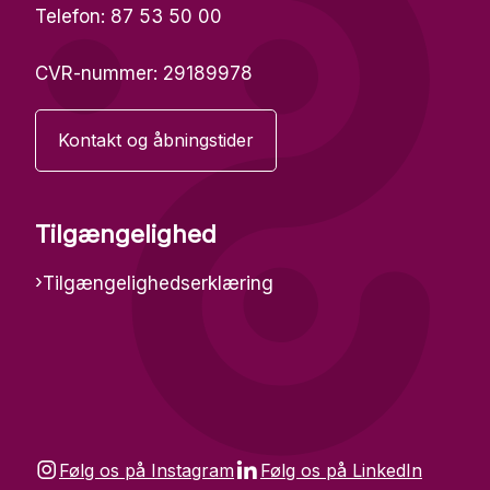


Følg os på Instagram
Følg os på LinkedIn